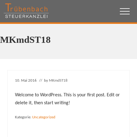
Menu
Skip
Skip
to
to
Menu
content
footer
Steuerkanzlei,
Steuerberatung,
Unternehmensberatung,
MKmdST18
Eckental,
Datev,
Steuern,
Beratung,
Franken,
Nürnberg,
Forchheim,
10. Mai 2016
// by
MKmdST18
Welcome to WordPress. This is your first post. Edit or
delete it, then start writing!
Kategorie:
Uncategorized