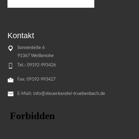
Kontakt
Sonnenleite 6
91367 Weißenohe
Tel.:
09192-993426
Fax: 09192-993427
E-Mail:
info@steuerkanzlei-truebenbach.de